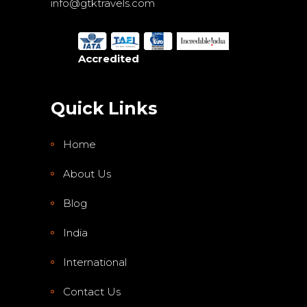
info@gtktravels.com
Accredited
Quick Links
Home
About Us
Blog
India
International
Contact Us